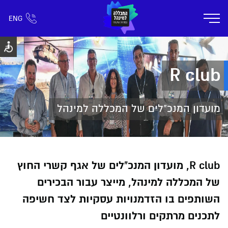
ENG
אזור אישי
חפש כל דבר
רישום ומידע
אודות
תוכניות הלימוד
קמפוס דימונה
חיי ק
R club
מועדון המנכ"לים של המכללה למינהל
R club, מועדון המנכ"לים של אגף קשרי החוץ
של המכללה למינהל, מייצר עבור הבכירים
השותפים בו הזדמנויות עסקיות לצד חשיפה
לתכנים מרתקים ורלוונטיים