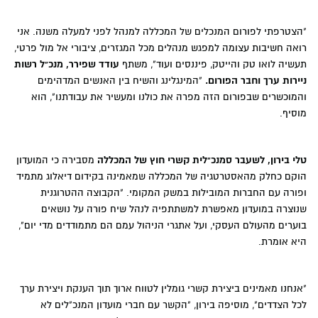
"הצטרפתי לפורום המנכלים של המכללה למנהל לפני למעלה משנה. אני
רואה חשיבות עצומה למפגש מנהלים מכל המגזרים, ציבורי אל מול פרטי,
תעשיה לואו טק והייטק, פיננסים ועוד", משתף
עודד שפירר, מנכ"ל רשות
ניירות ערך וחבר הפורום.
"המינגלינג והשיח בין האנשים המדהימים
והמוכשרים שבפורום הזה מפרה את כולנו ומעשיר את עבודתנו", הוא
מוסיף.
טלי בירון, לשעבר
סמנכ"לית קשרי חוץ של המכללה
מסבירה כי המועדון
הוקם כחלק מהאסטרטגיה של המכללה שמאמינה בקידום דיאלוג מתמיד
ופורה עם החברות המובילות במשק המקומי. "הקבוצה ההטרוגנית
שנוצרה במועדון מאפשרת למשתתפיה לנהל שיח פורה על נושאים
בוערים מהעולם העסקי, ועל אתגרי הניהול עמם הם מתמודדים מדי יום",
היא אומרת.
"אנחנו מאמינים ביצירת קשרי גומלין לטווח ארוך תוך הענקת ויצירת ערך
לכל הצדדים", מוסיפה בירון, "הקשר עם חברי מועדון המנכ"לים לא