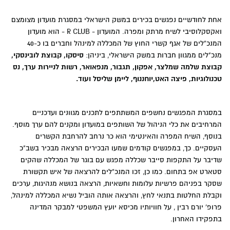
אחת לחודשיים נפגשים בכירים במשק הישראלי במסגרת מועדון מצומצם
ואקסקלוסיבי לשיח מרתק ומפרה. המועדון - R CLUB - הוא מועדון
המנכ"לים של אגף קשרי החוץ של המכללה למינהל וחברים בו כ-40
מנכ"לים ממגוון חברות במשק הישראלי, ביניהן:
סיסקו, קבוצת לובינסקי,
קבוצת שלמה שמלצר, אפקון, תגבור, מנפאואר, רשות לניירות ערך, נס
טכנולוגיות, פיצה האט,יוחננוף, ליימן שליסל ועוד.
במסגרת המפגשים נחשפים המשתתפים לתכנים מגוונים ועדכניים
המרחיבים את כלי הניהול של השותפים במועדון ומקנים להם ערך מוסף.
בנוסף, השיח המפרה והאינטימי הוא כר נרחב להרחבת הקשרים
העסקיים. כך, במפגשים קודמים שמעו הבכירים הרצאה מבכיר בשב"כ
שדיבר על התקפות סייבר שכללה מפגש עם בוגר של המכללה שהקים
סטארט אפ בתחום. כמו כן, זכו המנכ"לים להרצאה של איש תקשורת
שסקר בפניהם פרשיות עלומות וחשאיות, הרצאה בנושא מנהיגות, ערכים
וקבלת החלטות בתנאי לחץ, והרצאה אותה הוביל נשיא המכללה למינהל,
פרופ' יורם רבין , על חוויותיו מכיסא יועץ המשפטי למבקר המדינה
בתפקידו האחרון.