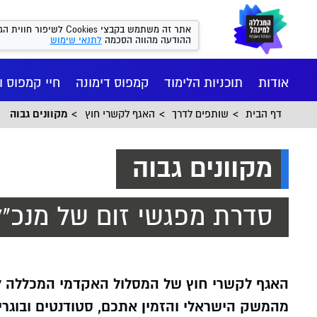
אתר זה משתמש בקבצי kies
אתר זה משתמש בקבצי Cookies לש
מהווה הסכמה
לתנאי שימוש
ההודעה מהווה הסכמה
לתנאי שימוש
אודות
תוכניות הלימוד
קמפוס דימונה
חיי קמפוס ו
דף הבית
שותפים לדרך
האגף לקשרי חוץ
מקוונים גבוה
מקוונים גבוה
סדרת מפגשי זום של מנכ"ל
חיי הקמפ
רישום ומי
הסיפור של
מנהל עסקי
המכון הי
מהמשק הישראלי והזמין אתכם, סטודנטים ובוגרי
יישומי