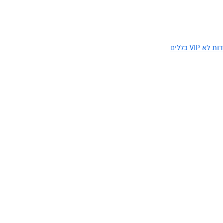
האזינו לשיח שקיים נסים דואק, בעלים ומייסד קבוצת התקשורת unik, שהעניק הצצה אל מאחורי הקלעים של עולם התקשורת ויחסי הציבור "הישרדות לא VIP כללים