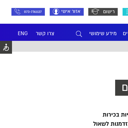
אזור אישי
רישום
073-7761127
ים
מידע שימושי
צרו קשר
ENG
ם
י ZOOM שהתקיימו עם דמויות בכירות
זדמנות לשאול