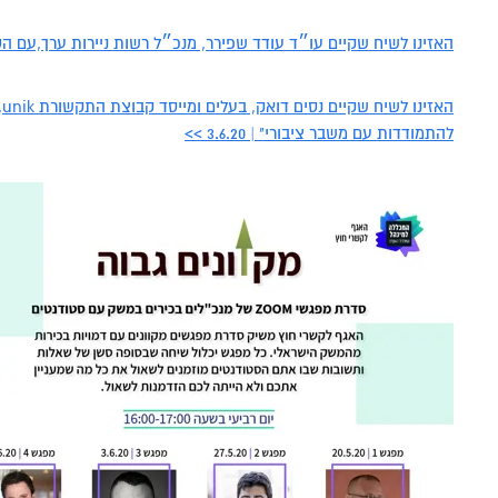
חשבונאות A
חזון המכ
דיקאנט - 
מרכז חת 
מפגשי היכ
והרגולציה
האזינו לשיח שקיים עו״ד עודד שפירר, מנכ״ל רשות ניירות ערך,עם הסטודנטים ב
דבר הנשי
מעונות ס
מסלולי לי
ניהול מערכ
המרכז למ
וטיפולי
סמסטר אב
כלכלה וניהו
חנות המכ
אקדמיה מ
מרכז דמרי
להתמודדות עם משבר ציבורי" | 3.6.20 >>
תקשורת BA
הקתדרה 
בעידן דיג
תקשורת וני
משפטים LLB
חינוך BA