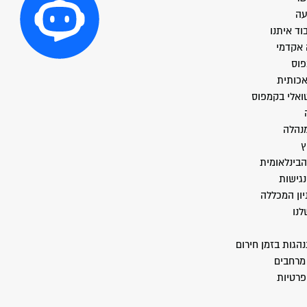
עה
וד איתנו
 אקדמי
פוס
אכותית
טואלי בקמפוס
מנהלה
ץ
הבינלאומית
גישות
יון המכללה
לנו
הגות בזמן חירום
מרחבים
פרטיות