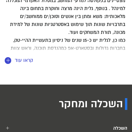
מצטיינים בפקולטה למדעי המחשב במסלול האקדמי המכללה
למינהל . בנוסף, גלית הינה מרצה וחוקרת בתחום בינה
מלאכותית: משא ומתן בין אנשים וסוכן/ים ממוחשב/ים
בתרבויות שונות תוך שימוש באסטרטגיות שונות של למידת
מכונה, תורת המשחקים ועוד.
כמו כן, לגלית יש כ-15 שנים של ניסיון בתעשיית ההיי-טק,
בחברות גדולות ובסטארט-אפ כמהנדסת תוכנה, וראש צוות
תוכנה בתחום של VOICE OVER IP ומערכות זמן אמת.
קראו עוד
השכלה ומחקר
השכלה