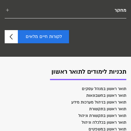
משלב יובל בין גישות של מזרח (בודהיזם) ומערב (מחקרי
מחקר
הפסיכולוגיה). כתחביבים, עוסק יובל בריצות ארוכות (מאוד...
מרתון ומעלה...), ובכתיבה יצירתית (פרוזה).
לקורות חיים מלאים
תכניות לימודים לתואר ראשון
תואר ראשון במנהל עסקים
תואר ראשון בחשבונאות
תואר ראשון בניהול מערכות מידע
תואר ראשון בתקשורת
תואר ראשון בתקשורת וניהול
תואר ראשון בכלכלה וניהול
תואר ראשון במשפטים