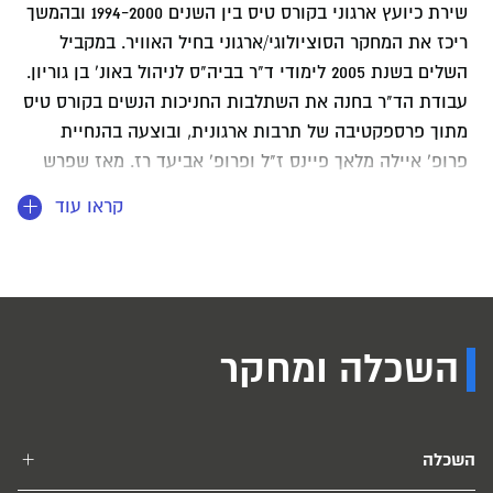
שירת כיועץ ארגוני בקורס טיס בין השנים 1994-2000 ובהמשך
ריכז את המחקר הסוציולוגי/ארגוני בחיל האוויר. במקביל
השלים בשנת 2005 לימודי ד"ר בביה"ס לניהול באונ' בן גוריון.
עבודת הד"ר בחנה את השתלבות החניכות הנשים בקורס טיס
מתוך פרספקטיבה של תרבות ארגונית, ובוצעה בהנחיית
פרופ' איילה מלאך פיינס ז"ל ופרופ' אביעד רז. מאז שפרש
מצה"ל בסוף שנת 2008 עובד יובל כיועץ וחוקר ארגוני עצמאי,
קראו עוד
ומלמד באקדמיה בתחומים של מדעי החברה והארגון, ייעוץ
ארגוני, פסיכולוגיה צבאית ופסיכולוגיה חיובית. במסגרת
התכנית לתואר שני בייעוץ ופיתוח ארגוני יובל מרכז את
הכשרת הפרקטיקום הכוללת מספר סדנאות ועבודה מעשית
בארגונים, וכן מלמד מחקר ארגוני. תחומי העניין והמחקר שלו
השכלה ומחקר
כוללים: היבטי מגדר בארגונים ובחברה, יחסי צבא-חברה,
פסיכולוגיה/סוציולוגיה צבאית, כלים ושיטות למחקר בארגונים.
בשנים האחרונות תחום העניין המרכזי הוא פסיכולוגיה חיובית
אצל אנשים וארגונים, אשר עוסק בפיתוח יכולות, סיפוק
השכלה
ואושר מתוך העצמה וטיפוח של חוזקות וכישרונות. בתחום זה