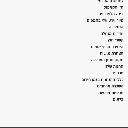
לוח שנה אקדמי
חיי הקמפוס
בינה מלאכותית
סיור וירטואלי בקמפוס
הספרייה
יחידות מנהלה
קשרי חוץ
היחידה הבינלאומית
הצהרת נגישות
תקנון חניון המכללה
החנות שלנו
מכרזים
כללי התנהגות בזמן חירום
השכרת מרחבים
מדיניות פרטיות
בלוגים