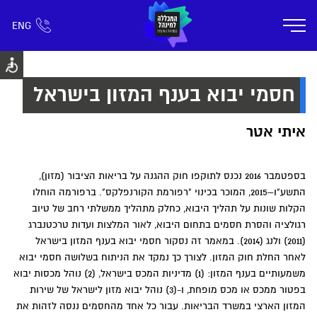
ENG
אזור אישי
חפש כל דבר
רישום ומידע
אודות
תוכניות הלימוד
קמפוס דימונה
חיי ק
חסמי יבוא בענף המזון בישראל
איתי אטר
בספטמבר 2016 נכנס לתוקפו חוק ההגנה על בריאות הציבור (מזון),
התשע"ו–2015, המוכר בכינוי "רפורמת הקורנפלקס". ברפורמה הוחלו
הקלות שונות על תהליך היבוא, כחלק מתהליך ממשלתי רחב של טיוב
רגולציה והסרת חסמים בתחום היבוא, לאור המלצות ועדות טרכטנברג
(2011) ולנג (2014). במאמר זה נסקור חסמי יבוא בענף המזון בישראל
לאחר החלת חוק המזון. לצורך כך נמקד את הניתוח בשלושה חסמי יבוא
משמעותיים בענף המזון: (1) מדיניות המכס בישראל, (2) נוהל מכסות יבוא
בפטור ממכס או מכס מופחת, ו-(3) נוהל יבוא מזון לישראל של שירות
המזון הארצי במשרד הבריאות. עבור כל אחד מהחסמים ננסה לזהות את