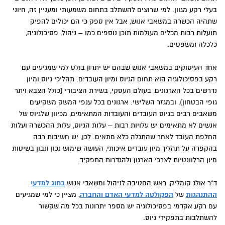
בעלי רקע מגוון. למי שרוצים להשתלב בתחום משמעותי ומעניין זה, חיוני
שתהיה הכשרה במשאבי אנוש, אבל אין ספק כי הם יכולים להפיק
תועלות רבות מכלים מעולמות תוכן נוספים כמו – ניהול, פסיכולוגיה,
כלכלה ומשפטים.
אחד העיסוקים במשאבי אנוש שבהם יש יתרון בולט למי שמגיעים עם
רקע בפסיכולוגיה הוא תחום הגיוס ומיון העובדים. תהליכי גיוס ומיון
נדרשים בכל הארגונים, בעולם העסקי, בשירת הציבורי (כולל הצבא ויתר
גופי הבטחון), ובמגזר השלישי. ארגונים בכל ענפי המשק משקיעים
משאבים רבים בגיוס העובדים והעובדות המתאימים, מכיוון שלגיוס של
אנשים לא מתאימים יש עלויות רבות – עלות הגיוס, עלות ההכשרה ועלות
החלפת העובד לאחר שהתגלה כלא מתאים. לכן, יש חשיבות רבה
בהקפדה על תהליך מיון עובדים איכותי, העושה שימוש נכון ונבון בשיטות
מיון הרלוונטיות לצרכי הארגון ולהגדרות התפקיד.
ד"ר אולג קומליק, ראש החטיבה לניהול ומשאבי אנוש
בחוג למדעי
ההתנהגות
של
הפקולטה למדעי האדם והחברה
, מציין כי למי שמגיעים
עם רקע אקדמי בפסיכולוגיה יש מספר יתרונות בכל מה שקשור
להשתלבות בתפקידי גיוס.