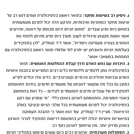
1. ניסיון רב בשיטות מחקר:
בתואר ראשון בפסיכולוגיה שמים דגש רב על
שיטות מחקר כמותניות ואיכותיות, והרקע הזה יכול לתרום משמעותית
בתחום גיוס ומיון עובדים. "תחום הגיוס היום מבוסס על דאטה, ונדרשים
אנשי ונשות מקצוע שיכולים לעצב מערך גיוס ומיון מהימן ולנתח את
הנתונים בצורה מעמיקה ויסודית", אומר ד"ר קומליק, "לכן בתפקידים
בעולמות הגיוס והאבחון יש יתרון למי שלמדו תואר ראשון בפסיכולוגיה עם
התמחות במשאבי אנוש".
2. היכרות עם נפש האדם ודרך קבלת ההחלטות האנושית:
תואר
בפסיכולוגיה נותן ללומדים וללומדות כלים רבים המסייעים בהבנת אישיות
האדם ובניתוח תהליכים פנימיים וקוגניטיביים. כלים אלו יכולים לסייע
כמובן גם בכל מה שקשור לאבחון של מועמדים חדשים, בחינת התאמתם
לתפקידים של עובדים ותיקים המועמדים לקידום – כל זאת בהתחשב
באופי המשימה, והתאמתם לארגון באופן כללי. "מי שמגיע עם רקע
בפסיכולוגיה יכול לתרום משמעותית בכל שלבי הגיוס ובעיקר בשלב
הראיונות", מציין ד"ר קומליק. עוד הוא אומר כי ההבנה העמוקה
בתיאוריות אישיות יכולה לסייע בהתאמת דרישות התפקיד לצרכי הארגון
באופן מדויק יותר, מה שיחסוך לארגון כסף רב.
3. הסתכלות מערכתית:
ארגונים רבים כיום עושים שימוש בתהליכי הגיוס