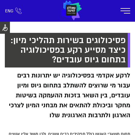
ENG
אזור אישי
חפש כל דבר
רישום ומידע
אודות
תוכניות הלימוד
קמפוס דימונה
חיי ק
פסיכולוגים בשירות תהליכי מיון:
כיצד מסייע רקע בפסיכולוגיה
בתחום גיוס עובדים?
לרקע אקדמי בפסיכולוגיה יש יתרונות רבים
עבור מי שרוצים להשתלב בתחום גיוס ומיון
עובדים, בין השאר בזכות ההעמקה בשיטות
מחקר וביכולת להתאים את מבחני המיון לצרכי
הארגון ולתרבות הארגונית שלו
תחום משאבי האנוש כולל תפקידים רבים ושונים, ולכן מושך אליו אנשים