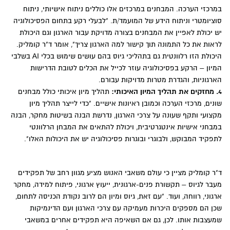
במרכזי הערכה. המבחנים במרכזים אלו כוללים ניתוח אישיותי, ניתוח
סוציומטרי וניתוח הידע של המועמד/ת. "לבעלי רקע בתחום הפסיכולוגיה
יש יכולת לאפיין את המבחנים בצורה מדויקת עבור הארגון וגם היכולת
לראות את כל התמונה תוך קישור למה הארגון צריך", אומר ד"ר קומליק.
היכולת הזו רלוונטית גם בתהליכי גיוס בהם עושים שימוש בכלי AI בשלבי
המיון – הרקע בפסיכולוגיה עוזר לכייל את הכלים לטובת הדרישות
הארגוניות, והגדרת מטרות מדויקות עבורם.
4. מחזקים את תהליך המיון האיכותי:
תהליך מיון איכותי כולל מבחנים
שונים, מרכזי הערכה וכמובן ראיונות אישיים. "כדי לייצר תהליך מיון
מקצועי ותקף שעונה על צרכי הארגון, נדרשת הבנה בשיטות מחקר, הבנה
במבחני אישיות אינטגרטיבית, ויכולת להתאים את המבחן הרלוונטי
לתפקיד המבוקש, ולבוגרי ובוגרות פסיכולוגיה יש את היכולות האלו".
ד"ר קומליק מציין כי עולם משאבי האנוש מציע מגוון רחב של תפקידים
מעבר לגיוס – תקשורת פנים-ארגונית, ייעוץ ארגוני, פיתוח למידה, מחקר
ארגוני, רווחה, ועוד. "עם זאת, גיוס ומיון הם לרוב נקודת הכניסה לתחום,
שכן הם מספקים היכרות מעמיקה עם צרכי הארגון ועם הדינמיקות
שמעצבות אותו. לכן, גם אם השאיפה היא תפקידים אחרים במשאבי