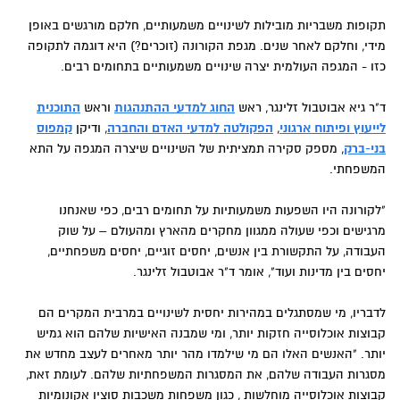
תקופות משבריות מובילות לשינויים משמעותיים, חלקם מורגשים באופן
מידי, וחלקם לאחר שנים. מגפת הקורונה (זוכרים?) היא דוגמה לתקופה
כזו - המגפה העולמית יצרה שינויים משמעותיים בתחומים רבים.
ד"ר גיא אבוטבול זלינגר, ראש
החוג למדעי ההתנהגות
וראש
התוכנית
לייעוץ ופיתוח ארגוני
,
הפקולטה למדעי האדם והחברה
, ודיקן
קמפוס
בני-ברק
, מספק סקירה תמציתית של השינויים שיצרה המגפה על התא
המשפחתי.
"לקורונה היו השפעות משמעותיות על תחומים רבים, כפי שאנחנו
מרגישים וכפי שעולה ממגוון מחקרים מהארץ ומהעולם – על שוק
העבודה, על התקשורת בין אנשים, יחסים זוגיים, יחסים משפחתיים,
יחסים בין מדינות ועוד", אומר ד"ר אבוטבול זלינגר.
לדבריו, מי שמסתגלים במהירות יחסית לשינויים במרבית המקרים הם
קבוצות אוכלוסייה חזקות יותר, ומי שמבנה האישיות שלהם הוא גמיש
יותר. "האנשים האלו הם מי שילמדו מהר יותר מאחרים לעצב מחדש את
מסגרות העבודה שלהם, את המסגרות המשפחתיות שלהם. לעומת זאת,
קבוצות אוכלוסייה מוחלשות , כגון משפחות משכבות סוציו אקונומיות