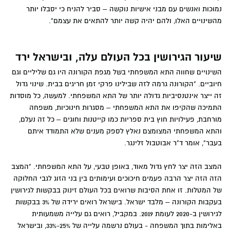
נמוכות ואנשים עם מבני אישיות נוקשה – סביר להניח כי יסבלו יותר
מהשינויים האלו, ולהם יהיה קשה יותר להתאים את עצמם".
שיעור הגירושין בכל העולם עלה, ובישראל ירד
השינויים שחווה התא המשפחתי בשל מגפת הקורונה היו גם שליליים וגם
חיוביים. "הקורונה גרמה לזה שבילינו פרקי זמן חריגים בבית. שינוי גדול
זה ייצר אינטנסיביות גדולה יותר של התא המשפחתי. למעשה, כל מוסדות
התמיכה שהקיפו את התא המשפחתי – מסגרות חינוכיות, משפחה
מורחבת, פעילויות חוץ בית ספריות כמו קייטנות וחוגים – כל זה נעלם,
והתא המשפחתי המצומצם נאלץ לספק מענים שלא התמודד איתם
בעבר", אומר ד"ר אבוטבול זלינגר.
המצב הזה יצר לחץ גדול מאוד, באופן טבעי, על התא המשפחתי. "המצב
הזה הזה יצר הרבה פעמים חיכוכים ועימותים בין בני הזוג לגבי החלוקה
של המטלות. זו אחת הסיבות שרואים בכל העולם זינוק בבקשות לגירושין
בעקבות הקורונה – מלבד ישראל. בישראל רואים ירידה של 3% בבקשות
לגירושין ב-2020 לעומת 2019. במקביל, רואים גם עלייה משמעותית
באלימות בתוך המשפחה - בעולם נרשמה עלייה של 25%-33%, ובישראל