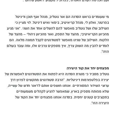
ועם הכניסה לעולם האמיתי, כפרופיל מקצועי ראשון שלהם".
מי שעומדים בראש הסדנה הם אור גוטליב, מנהל אגף תוכן ודיגיטל
בפרטנר, ואלון לי, מנהל קריאיטיב, בימאי ואיש דיגיטל. לוי מציין כי
השילוב שלו ושל גוטליב מאפשר להם להשלים אחד את השני. "אני מגיע
מהכיוון הקריאיטיבי, מהצד של הספק, ואור מהכיוון ניהולי – מהצד של
הלקוח. השילוב של שנינו מאפשר לסטודנטים לקבל תמונה מלאה. הם
לומדים להבין מה השוק צריך, איך מספקים צרכים אלו, ומה עובד בעולם
הזה".
מפצחים יחד את קוד היצירה
גוטליב מסביר כי מטרת הסדנה היא לפתוח את הסטודנטים לאפשרות של
יצירה בפלטפורמות דיגיטליות. "הרבה סטודנטים מתקשים לפרוץ דרך
ערוצי השידור המסורתיים. אנחנו חושפים אותם לז'אנר חדש של עשייה,
שלא מפותח מספיק בארץ, שמאפשר להגיע לקהלים משמעותיים
בתקציבים קטנים יחסית. בסדנה אנחנו מפצחים יחד את הקוד של
היצירה הזו".