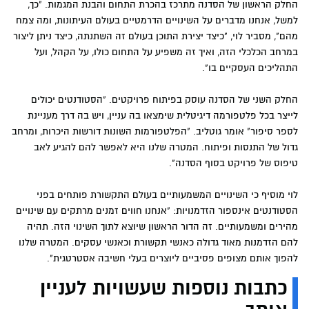
החלק הראשון של הסדנה מתרכז בהכרת התחום והבנת המגמות. "כך,
למשל, אנחנו מדברים על השינויים הדרמטיים בעולם העיתונות, ומה צמח
מהם", מסביר לוי, "כיצד יצירת התוכן בעולם זה השתנתה, כיצד ניתן ליצור
במרחב הכלכלי הזה, ואיך זה משפיע על התחום כולו, על הקהל, ועל
התהליכים העסקיים בו".
החלק השני של הסדנה עוסק בפיתוח פרויקטים. "הסטודנטים יכולים
לייצר בכל פלטפורמה דיגיטלית שימצאו בה עניין, ויש בה דרך מעניינת
לספר סיפור" אומר גוטליב. "הפלטפורמות השונות דורשות היכרות, ומרחב
גדול של התנסות ופיתוח. המטרה שלנו היא לאפשר להם להגיע לאב
טיפוס של פרויקט בסוף הסדנה".
לוי מוסיף כי השינויים המשמעותיים בעולם התקשורת פותחים בפני
הסטודנטים אינספור הזדמנויות: "אנחנו חווים זמנים מרתקים עם שינויים
מהירים ומשמעותיים. זה הדור הראשון שיוצא לתוך השינוי הזה. תהיה
להם הזדמנות מאוד גדולה כאנשי תקשורת וכאנשי עסקים. המטרה שלנו
להפוך אותם מצופים פסיביים ליוצרים בעלי חשיבה אסטרטגית".
כתבות נוספות שעשויות לעניין