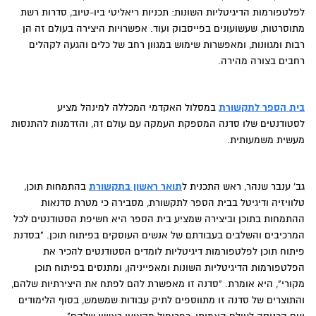
לפלטפורמות הדיגיטליות השונות: תכניות ריאליטי ביו-טיוב, סדרות רשת
מתוסרטות, שעשועונים בפייסבוק ועוד. אפשרויות היצירה בעולם זה הן
רבות ומגוונות, ומאפשרות שימוש במגוון רחב של כלים והגעה לקהלים
רחבים בצורה מהירה.
בית הספר לתקשורת
במסלול האקדמי המכללה למינהל מציע
לסטודנטים שלו סדנה המספקת העמקה עם עולם זה, והזדמנות להתנסות
מעשית משמעותית.
גב' ענבר שנהר, ראש התכנית ל
תואר ראשון בתקשורת
בהתמחות תוכן,
טלוויזיה ודיגיטל בבית הספר לתקשורת, מסבירה כי מטרת סדנאות
ההתמחות בתוכן וביצירה שמציע בית הספר היא חשיפת הסטודנטים לכל
המרכיבים והשלבים בעבודתם של אנשים העוסקים בפיתוח תוכן. "בסדנת
פיתוח תוכן לפלטפורמות דיגיטליות לומדים הסטודנטים להכיר את
הפלטפורמות הדיגיטליות השונות ומאפייניהן, ומתנסים בפיתוח תוכן
מקורי", היא אומרת. "סדנה זו מאפשרת להם לפתח את היצירתיות שלהם,
והתוצרים של סדנה זו מתווספים לתיק עבודות שמשמש, בסוף הלימודים