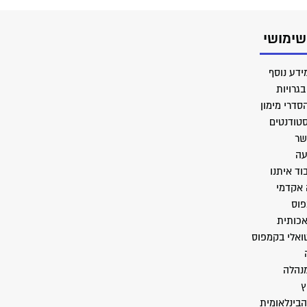
שימושי
ידע נוסף
גרויות
סדרי מימון
סטודנטים
שר
עה
וד איתנו
 אקדמי
פוס
אכותית
טואלי בקמפוס
מנהלה
ץ
הבינלאומית