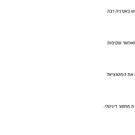
וש באנרגיה רבה
שמאפשר שקיפות
ם. זה הדגים לראשונה את הפוטנציאל
בלת ל-21 מיליון מקנה לו ערך על ידי יצירת מחסור דיגיטלי.