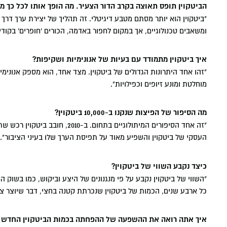
חיי הקמפ
רישום ומי
הסיפור של
מנהל עסקי
המכון הי
הביטקוין תופס תאוצה בקרב הדור הצעיר. מה הופך אותו לכל כך מי
יישומי
"ביטקוין הוא יותר מסתם מטבע דיגיטלי. זה תהליך של יצירת ערך דרך
חשבונאות A
חזון המכ
דיקאנט - 
מרכז חת 
מפגשי היכ
ומשאבים טכנולוגיים, אך במקום לחפור באדמה, הכורים 'חופרים' בקודים
והרגולציה
דבר הנשי
מעונות ס
מסלולי לי
ניהול מערכ
המרכז למ
וטיפולי
איך ביטקוין מתמודד עם בעיות של אנונימיות ושקיפות?
"זהו אחד היתרונות הגדולים של ביטקוין. מצד אחד, הוא מספק אנוני
סמסטר אב
כלכלה וניהו
חנות המכ
אקדמיה מ
מרכז דמרי
מוחלטת ומונע זיופים וכפילויות".
תקשורת BA
הקתדרה 
בעידן דיג
מה הסיפור של הפיצות שנקנו ב-10,000 ביטקוין?
תקשורת וני
העסקי של ביטקוין והשפיע מאוד על תפיסת הערך שלו בעיני הציבור".
משפטים LLB
חינוך BA
כיצד נקבע השווי של ביטקוין?
כל ארבע שנים, הכמות של ביטקוין שנכרתת קטנה בחצי, דבר שיוצר צי
איך אתה רואה את ההשפעה של ההפחתה בכמות הביטקוין החדש 