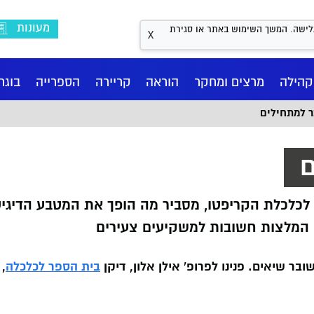
מעונות
Coo לשיפור חווית הגלישה. המשך השימוש באתר או סגירת
X
קהילה
מרצים ומחקר
הוראה
קריירה
הספרייה
בוגר
ר למתחילים
ם
ה לכלכלת הקריפטו, מסביר מה הופך את המטבע הדיגיט
מה המלצות חשובות למשקיעים צעירים
בר שיאים. פנינו לפרופ' אילן אלון, דיקן
בית הספר לכלכלה
,