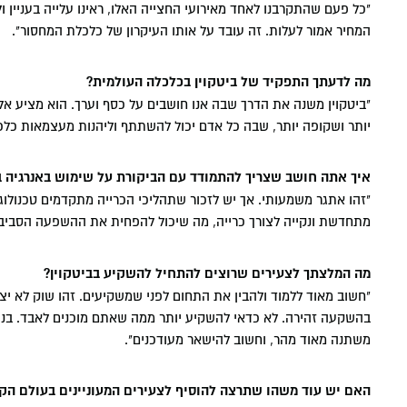
"כל פעם שהתקרבנו לאחד מאירועי החצייה האלו, ראינו עלייה בעניין ו
המחיר אמור לעלות. זה עובד על אותו העיקרון של כלכלת המחסור".
מה לדעתך התפקיד של ביטקוין בכלכלה העולמית?
"ביטקוין משנה את הדרך שבה אנו חושבים על כסף וערך. הוא מציע 
יותר ושקופה יותר, שבה כל אדם יכול להשתתף וליהנות מעצמאות כלכ
איך אתה חושב שצריך להתמודד עם הביקורת על שימוש באנרגיה בכ
"זהו אתגר משמעותי. אך יש לזכור שתהליכי הכרייה מתקדמים טכנולוגי
מתחדשת ונקייה לצורך כרייה, מה שיכול להפחית את ההשפעה הסביב
מה המלצתך לצעירים שרוצים להתחיל להשקיע בביטקוין?
"חשוב מאוד ללמוד ולהבין את התחום לפני שמשקיעים. זהו שוק לא יצי
בהשקעה זהירה. לא כדאי להשקיע יותר ממה שאתם מוכנים לאבד. בנ
משתנה מאוד מהר, וחשוב להישאר מעודכנים".
האם יש עוד משהו שתרצה להוסיף לצעירים המעוניינים בעולם הק